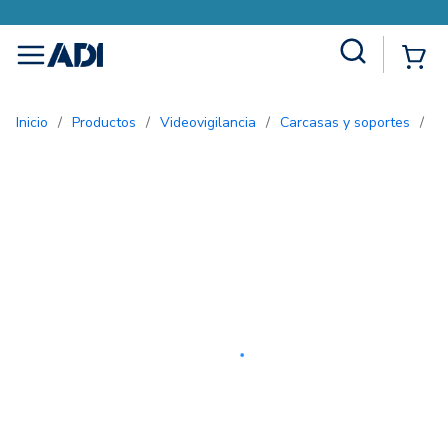
Site Search
{0
menu
Inicio
/
Productos
/
Videovigilancia
/
Carcasas y soportes
/