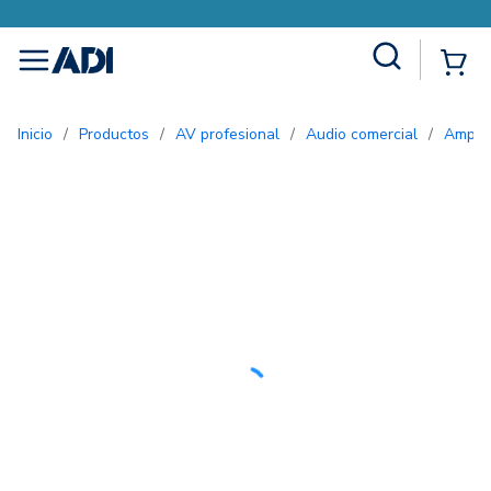
Site Search
{0
menu
Inicio
/
Productos
/
AV profesional
/
Audio comercial
/
Ampli