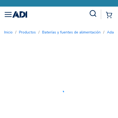
Site Search
{0
menu
Inicio
/
Productos
/
Baterías y fuentes de alimentación
/
Adap