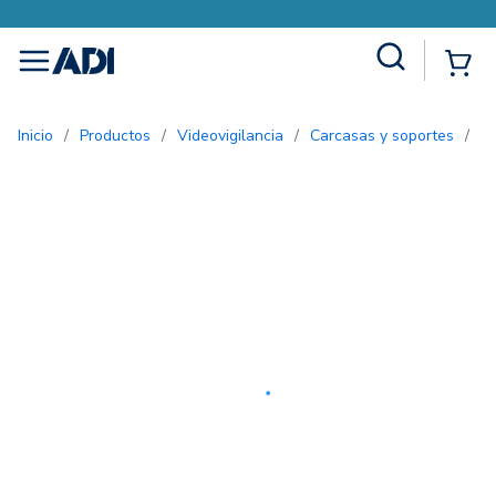
Site Search
{0
menu
Inicio
/
Productos
/
Videovigilancia
/
Carcasas y soportes
/