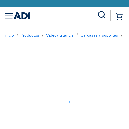
Site Search
{0
menu
Inicio
/
Productos
/
Videovigilancia
/
Carcasas y soportes
/