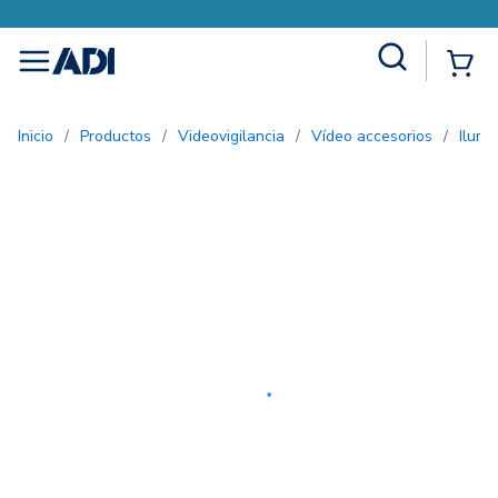
Site Search
{0
menu
Inicio
/
Productos
/
Videovigilancia
/
Vídeo accesorios
/
Ilum