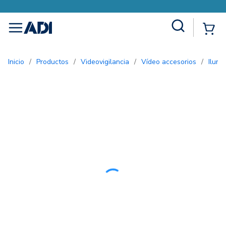
Site Search
{0
menu
Inicio
/
Productos
/
Videovigilancia
/
Vídeo accesorios
/
Ilum