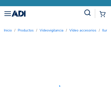
Site Search
{0
menu
Inicio
/
Productos
/
Videovigilancia
/
Vídeo accesorios
/
Ilum