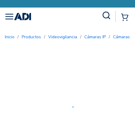
Site Search
{0
menu
Inicio
/
Productos
/
Videovigilancia
/
Cámaras IP
/
Cámaras e