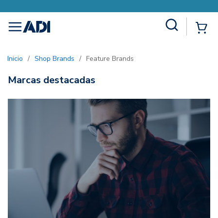
Site Search
{0
menu
Inicio
/
Shop Brands
/
Feature Brands
Marcas destacadas