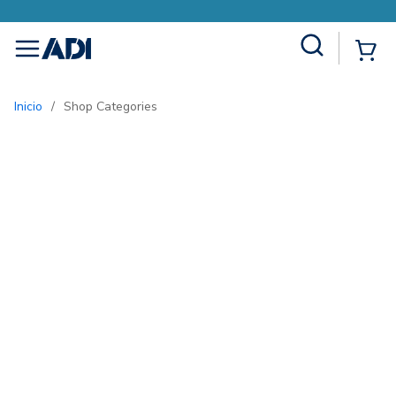
Site Search
{0
menu
Inicio
/
Shop Categories