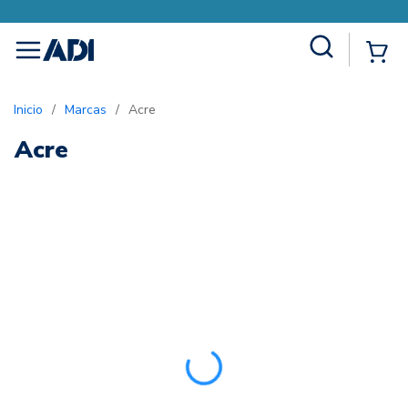
Site Search
{0
menu
Inicio
/
Marcas
/
Acre
Acre