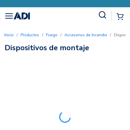
Site Search
{0
menu
Inicio
/
Productos
/
Fuego
/
Accesorios de Incendio
/
Disposit
Dispositivos de montaje