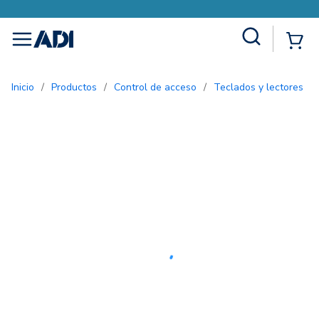
Site Search
{0
menu
Inicio
/
Productos
/
Control de acceso
/
Teclados y lectores
/