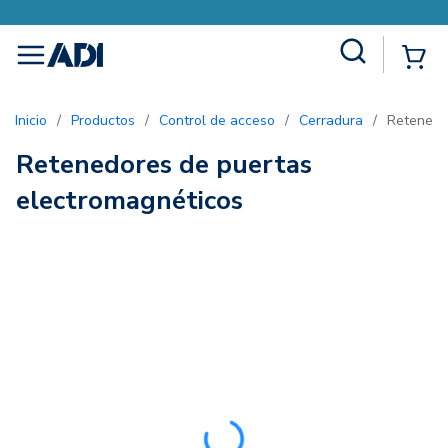
Site Search
{0
menu
Inicio
/
Productos
/
Control de acceso
/
Cerradura
/
Retenedo
Retenedores de puertas
electromagnéticos