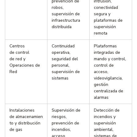
prevención de
intrusión,
robos,
conectividad
supervisión de
segura y
infraestructura
plataformas de
distribuida
supervisión
remota
Centros
Continuidad
Plataformas
de control
operativa,
integradas de
de red y
seguridad del
mando y control,
Operaciones de
personal,
control de
Red
supervisión de
acceso,
sistemas
videovigilancia,
gestión
centralizada de
alarmas
Instalaciones
Supervisión de
Detección de
de almacenamien
riesgos,
incendios y
to y distribución
prevención de
supervisión
de gas
incendios,
ambiental,
acceso
sistemas de