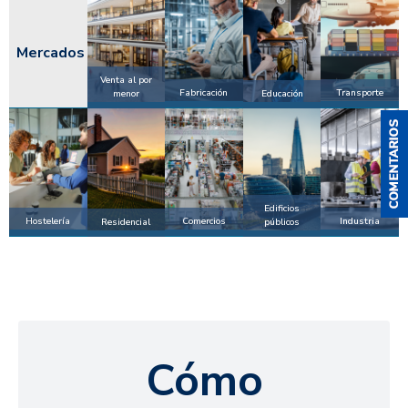
Mercados
Venta al por
Fabricación
Transporte
menor
Educación
Edificios
Hostelería
Comercios
Industria
Residencial
públicos
Cómo