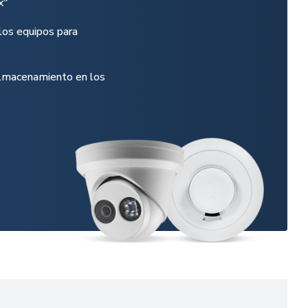
x"
los equipos para
almacenamiento en los