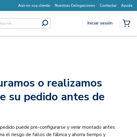
Aún no soy cliente
Nuestras Delegaciones
Contactar
Ayuda
Iniciar sesión
submit search
{0} I
uramos o realizamos
e su pedido antes de
 pedido puede pre-configurarse y venir montado antes
na el riesgo de fallos de fábrica y ahorra tiempo y