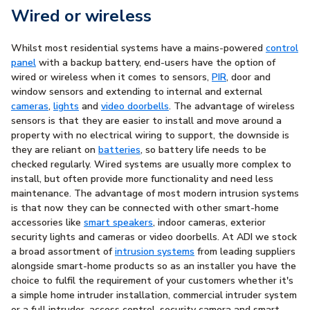
Wired or wireless
Whilst most residential systems have a mains-powered
control
panel
with a backup battery, end-users have the option of
wired or wireless when it comes to sensors,
PIR
, door and
window sensors and extending to internal and external
cameras
,
lights
and
video doorbells
. The advantage of wireless
sensors is that they are easier to install and move around a
property with no electrical wiring to support, the downside is
they are reliant on
batteries
, so battery life needs to be
checked regularly. Wired systems are usually more complex to
install, but often provide more functionality and need less
maintenance. The advantage of most modern intrusion systems
is that now they can be connected with other smart-home
accessories like
smart speakers
, indoor cameras, exterior
security lights and cameras or video doorbells. At ADI we stock
a broad assortment of
intrusion systems
from leading suppliers
alongside smart-home products so as an installer you have the
choice to fulfil the requirement of your customers whether it's
a simple home intruder installation, commercial intruder system
or a full intruder, access control, security camera and smart-