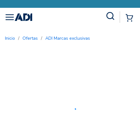
Site Search
{0
menu
Inicio
/
Ofertas
/
ADI Marcas exclusivas