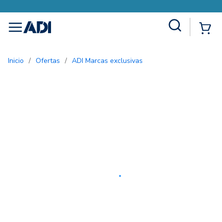
Site Search
{0
menu
Inicio
/
Ofertas
/
ADI Marcas exclusivas