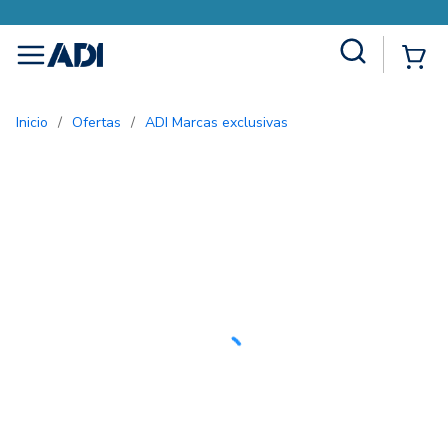
Site Search
{0
menu
Inicio
/
Ofertas
/
ADI Marcas exclusivas