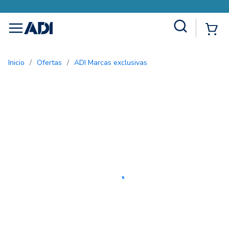
Site Search
{0
menu
Inicio
/
Ofertas
/
ADI Marcas exclusivas