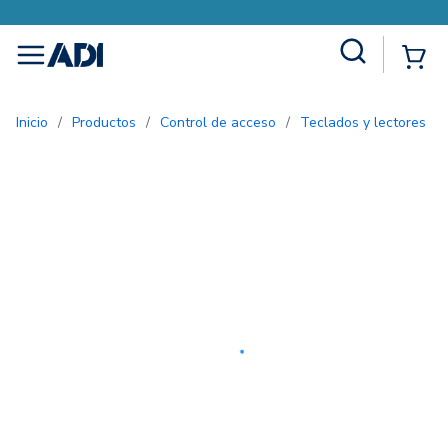
Site Search
{0
menu
Inicio
/
Productos
/
Control de acceso
/
Teclados y lectores
/