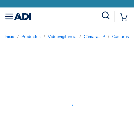
Site Search
{0
menu
Inicio
/
Productos
/
Videovigilancia
/
Cámaras IP
/
Cámaras d