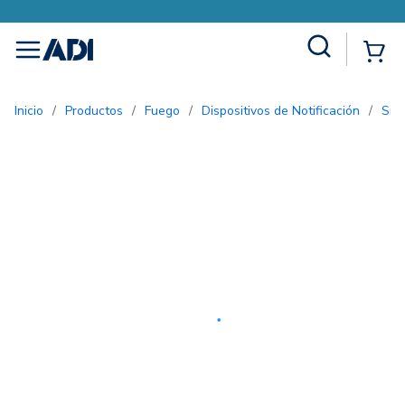
Site Search
{0
menu
Inicio
/
Productos
/
Fuego
/
Dispositivos de Notificación
/
Si