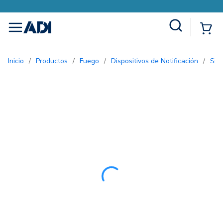
Site Search
{0
menu
Inicio
/
Productos
/
Fuego
/
Dispositivos de Notificación
/
Si