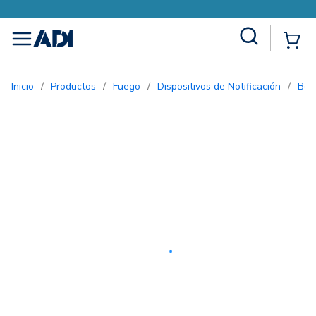
Site Search
{0
menu
Inicio
/
Productos
/
Fuego
/
Dispositivos de Notificación
/
Bo