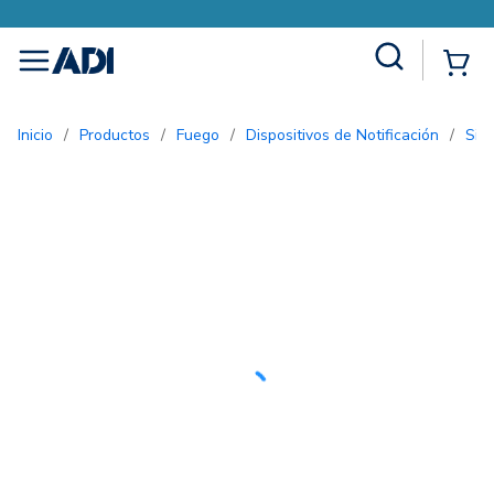
Site Search
{0
menu
Inicio
/
Productos
/
Fuego
/
Dispositivos de Notificación
/
Si