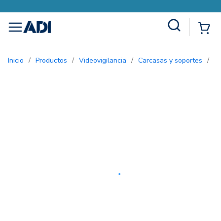
Site Search
{0
menu
Inicio
/
Productos
/
Videovigilancia
/
Carcasas y soportes
/