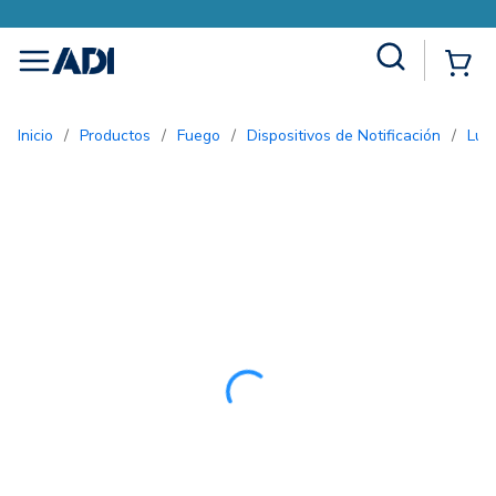
Site Search
{0
menu
Inicio
/
Productos
/
Fuego
/
Dispositivos de Notificación
/
Lu