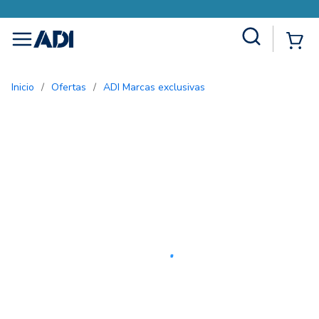
Site Search
{0
menu
Inicio
/
Ofertas
/
ADI Marcas exclusivas