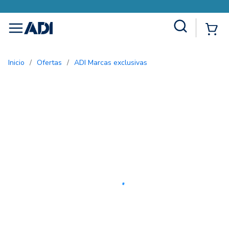
Site Search
{0
menu
Inicio
/
Ofertas
/
ADI Marcas exclusivas