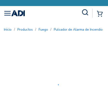
Site Search
{0
menu
Inicio
/
Productos
/
Fuego
/
Pulsador de Alarma de Incendio