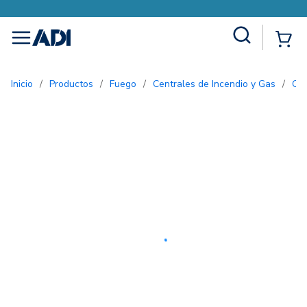
Site Search
{0
menu
Inicio
/
Productos
/
Fuego
/
Centrales de Incendio y Gas
/
Ce