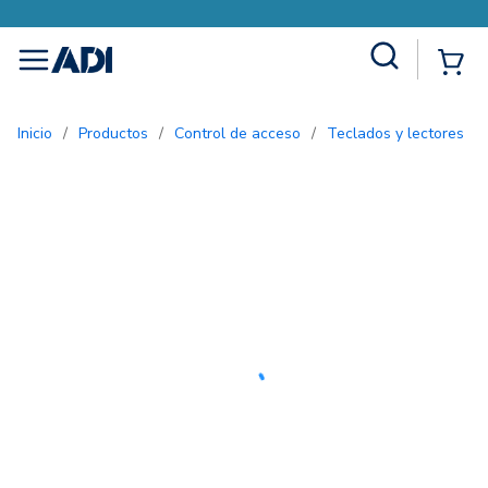
Site Search
{0
menu
Inicio
/
Productos
/
Control de acceso
/
Teclados y lectores
/