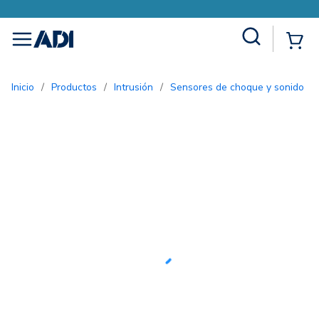
Site Search
{0
menu
Inicio
/
Productos
/
Intrusión
/
Sensores de choque y sonido
/