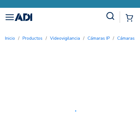
Site Search
{0
menu
Inicio
/
Productos
/
Videovigilancia
/
Cámaras IP
/
Cámaras d