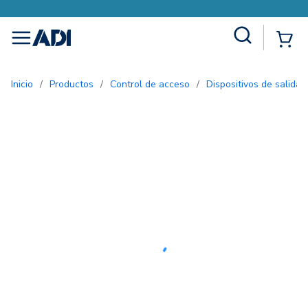
Site Search
{0
menu
Inicio
/
Productos
/
Control de acceso
/
Dispositivos de salida