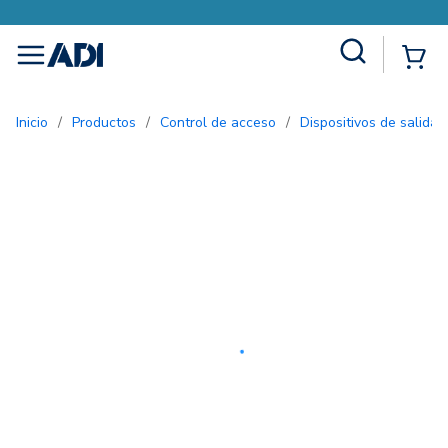
Site Search
{0
menu
Inicio
/
Productos
/
Control de acceso
/
Dispositivos de salida