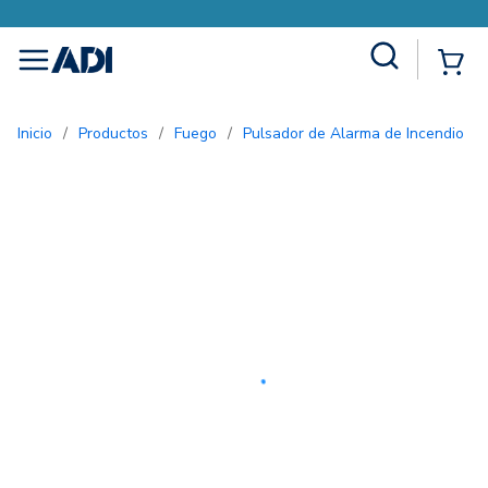
Site Search
{0
menu
Inicio
/
Productos
/
Fuego
/
Pulsador de Alarma de Incendio