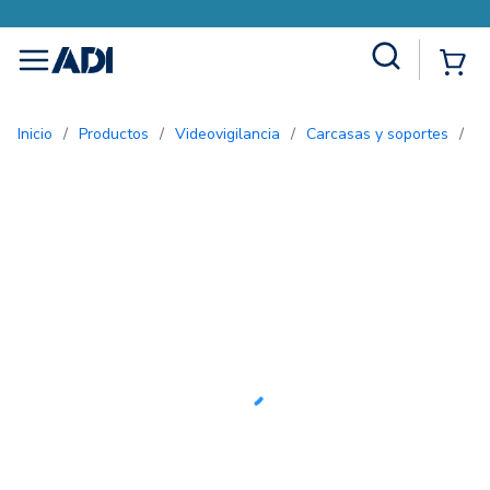
Site Search
{0
menu
Inicio
/
Productos
/
Videovigilancia
/
Carcasas y soportes
/