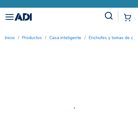
Site Search
{0
menu
Inicio
/
Productos
/
Casa inteligente
/
Enchufes y tomas de corr