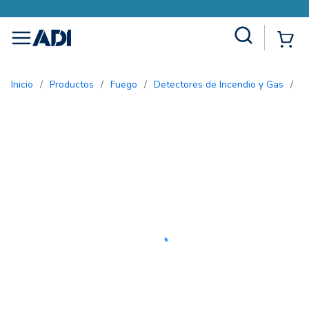
Site Search
{0
menu
Inicio
/
Productos
/
Fuego
/
Detectores de Incendio y Gas
/