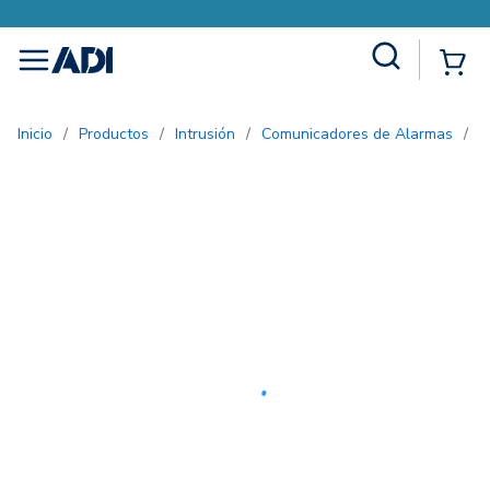
Site Search
{0
menu
Inicio
/
Productos
/
Intrusión
/
Comunicadores de Alarmas
/