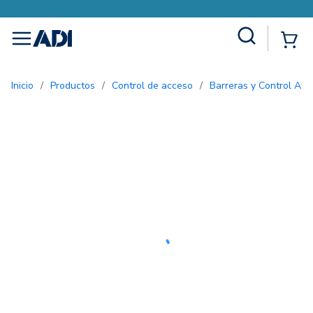
Site Search
{0
menu
Inicio
/
Productos
/
Control de acceso
/
Barreras y Control Afo