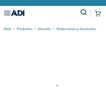
Site Search
{0
menu
Inicio
/
Productos
/
Intrusión
/
Protecciones y Accesorios