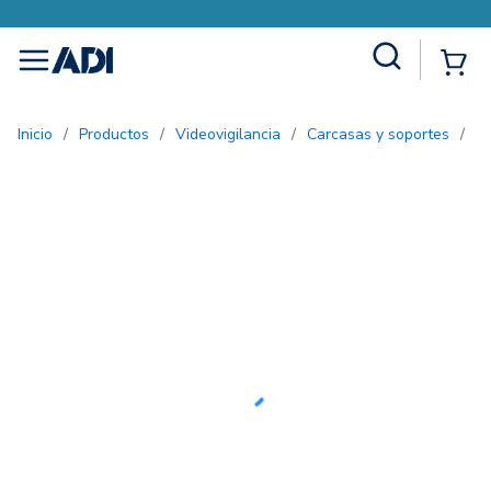
Site Search
{0
menu
Inicio
/
Productos
/
Videovigilancia
/
Carcasas y soportes
/