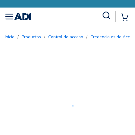
Site Search
{0
menu
Inicio
/
Productos
/
Control de acceso
/
Credenciales de Acces