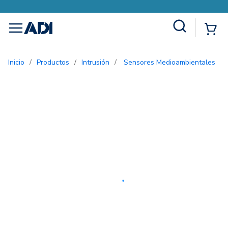
Site Search
{0
menu
Inicio
/
Productos
/
Intrusión
/
Sensores Medioambientales